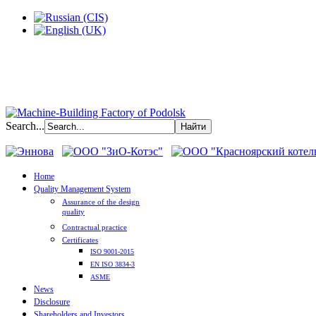
Search...
Home
Quality Management System
Assurance of the design
quality
Contractual practice
Certificates
ISO 9001-2015
EN ISO 3834-3
ASME
News
Disclosure
Shareholders and Investors