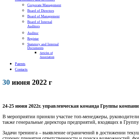
Corporate Management
Board of Directors
Board of Management
Board of Internal
Auditors
Auditor
Registar
Statutory and Internal
Documents
Articles of
Association
Patents
Contacts
30
июня 2022 г
24-25 июня 2022г. управленческая команда Группы компани
В мероприятии приняли участие топ-менеджеры, руководител
также генеральные директора предприятий, входящих в Групп
Задачи тренинга – выявление ограничений в достижении теку
сторону принятия ответственности и поиска возможностей, ф